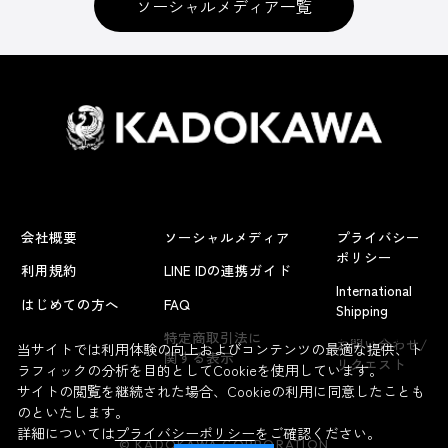
ソーシャルメディア一覧
会社概要
ソーシャルメディア
プライバシー
ポリシー
利用規約
LINE IDの連携ガイド
International
はじめての方へ
FAQ
Shipping
よくあるお問い合わせ
特定商取引法に
お問い合わせ/
当サイトでは利用体験の向上およびコンテンツの最適な提供、ト
関する表示
リクエスト
ラフィックの分析を目的としてCookieを使用しています。
サイトの閲覧を継続された場合、Cookieの利用に同意したことも
のといたします。
詳細については
プライバシーポリシー
をご確認ください。
© KADOKAWA CORPORATION