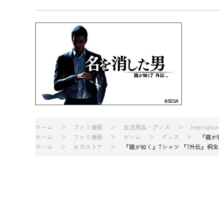
ホーム
ファミ通販
生活用品・グッズ
Internatio
ホーム
ファミ通販
ゲーム
グッズ
『龍が
ホーム
セガストア
『龍が如く』Tシャツ 『7外伝』桐生 