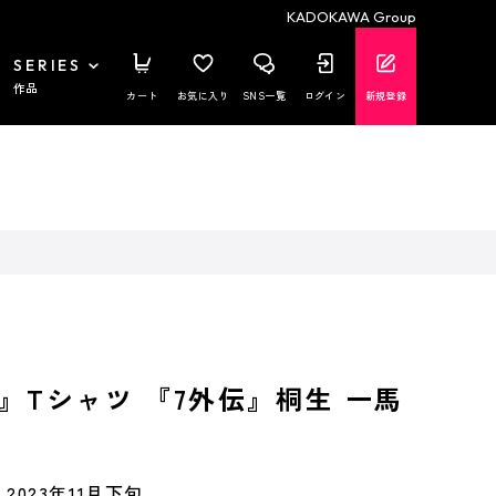
KADOKAWA Group
SERIES
作品
カート
お気に入り
SNS一覧
ログイン
新規登録
』Tシャツ 『7外伝』桐生 一馬
）
2023年11月下旬