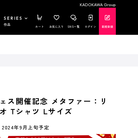
KADOKAWA Group
SERIES
作品
カート
お気に入り
SNS一覧
ログイン
新規登録
ェス開催記念 メタファー：リ
オ Tシャツ Lサイズ
2024年9月上旬予定