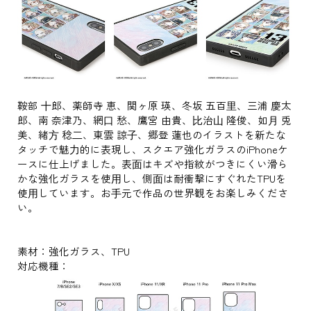
鞍部 ⼗郎、薬師寺 恵、関ヶ原 瑛、冬坂 五百⾥、三浦 慶太
郎、南 奈津乃、網⼝ 愁、鷹宮 由貴、⽐治⼭ 隆俊、如⽉ 兎
美、緒⽅ 稔⼆、東雲 諒⼦、郷登 蓮也のイラストを新たな
タッチで魅⼒的に表現し、スクエア強化ガラスのiPhoneケ
ースに仕上げました。表⾯はキズや指紋がつきにくい滑ら
かな強化ガラスを使⽤し、側⾯は耐衝撃にすぐれたTPUを
使⽤しています。お⼿元で作品の世界観をお楽しみくださ
い。
素材：強化ガラス、TPU
対応機種：