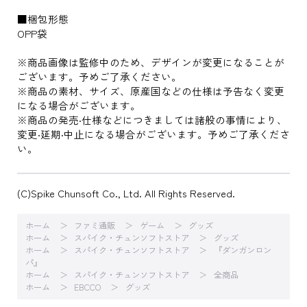
■梱包形態
OPP袋
※商品画像は監修中のため、デザインが変更になることが
ございます。予めご了承ください。
※商品の素材、サイズ、原産国などの仕様は予告なく変更
になる場合がございます。
※商品の発売‧仕様などにつきましては諸般の事情により、
変更‧延期‧中⽌になる場合がございます。予めご了承くださ
い。
(C)Spike Chunsoft Co., Ltd. All Rights Reserved.
ホーム
ファミ通販
ゲーム
グッズ
ホーム
スパイク・チュンソフトストア
グッズ
ホーム
スパイク・チュンソフトストア
『ダンガンロン
パ』
ホーム
スパイク・チュンソフトストア
全商品
ホーム
EBCCO
グッズ