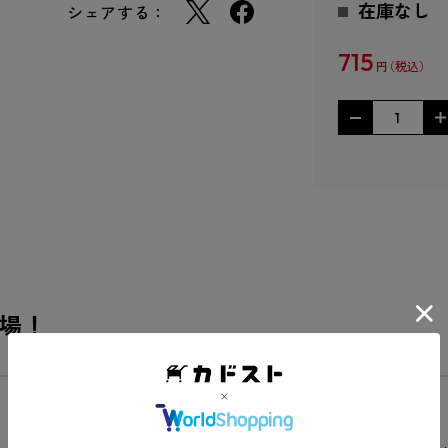
在庫なし
シェアする：
715
円
場！