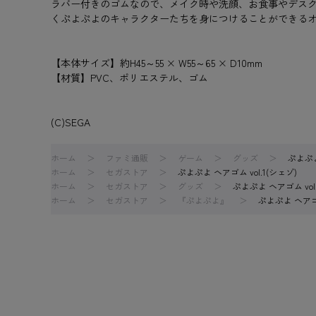
ラバー付きのゴムなので、メイク時や洗顔、お食事やデス
くぷよぷよのキャラクターたちを身につけることができる
【本体サイズ】約H45～55 × W55～65 × D10mm
【材質】PVC、ポリエステル、ゴム
(C)SEGA
ホーム
ファミ通販
ゲーム
グッズ
ぷよぷよ
ホーム
セガストア
ぷよぷよ ヘアゴム vol.1(シェゾ)
ホーム
セガストア
グッズ
ぷよぷよ ヘアゴム vol
ホーム
セガストア
『ぷよぷよ』
ぷよぷよ ヘアゴム