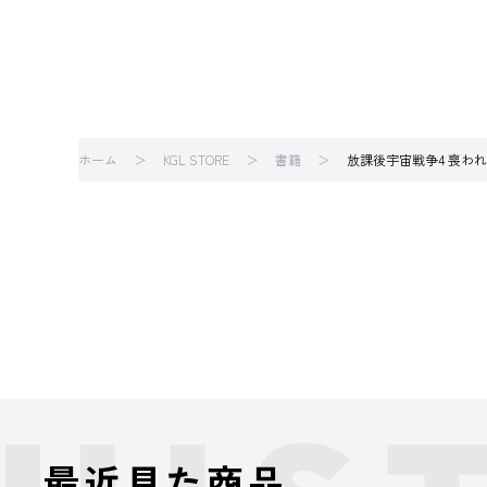
ホーム
KGL STORE
書籍
放課後宇宙戦争4 喪わ
最近見た商品