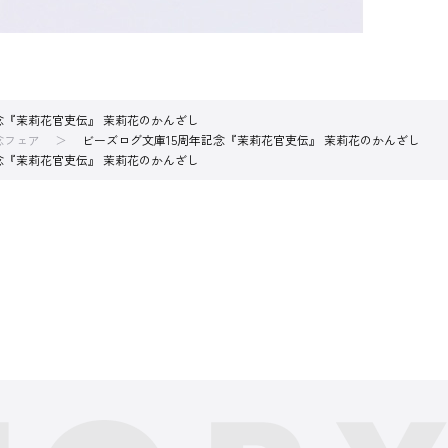
念『茉莉花官吏伝』 茉莉花のかんざし
念フェア
ビーズログ文庫15周年記念『茉莉花官吏伝』 茉莉花のかんざし
念『茉莉花官吏伝』 茉莉花のかんざし