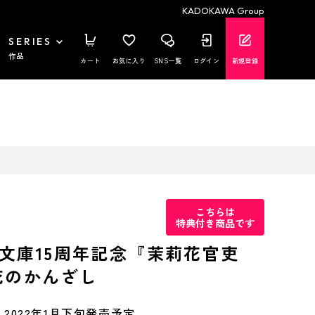
KADOKAWA Group
SERIES
作品
カート
お気に入り
SNS一覧
ログイン
新規登録
こちらは
特典付き商品です
文庫15周年記念『茉莉花官吏
花のかんざし
2022年1月下旬発売予定