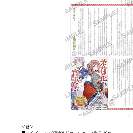
＜簪＞
■サイズ：ロング軸約H15㎝ ショート軸約H6㎝