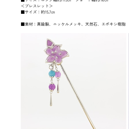
＜ブレスレット＞
■サイズ：約15.7㎝
■素材：真鍮製、ニッケルメッキ、天然石、エポキシ樹脂