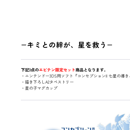
−キミとの絆が、星を救う−
下記3点の
エビテン限定セット
商品となります。
・ニンテンドー3DS用ソフト『コンセプションII 七星の導
・描き下ろしA2タペストリー
・星の子マグカップ