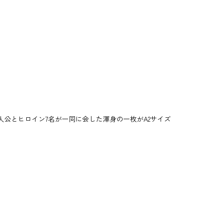
主人公とヒロイン7名が一同に会した渾身の一枚がA2サイズ