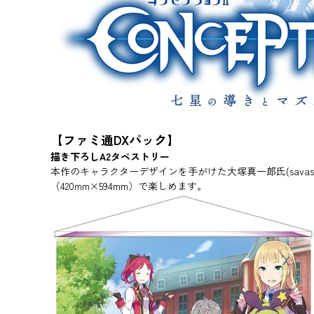
【ファミ通DXパック】
描き下ろしA2タペストリー
本作のキャラクターデザインを手がけた大塚真一郎氏(sava
（420mm×594mm）で楽しめます。