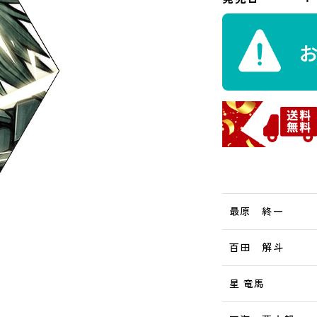
最原 終一
百田 解斗
星 竜馬