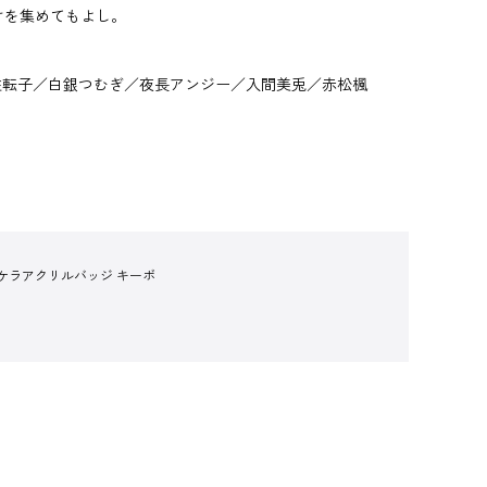
けを集めてもよし。
柱転子／白銀つむぎ／夜長アンジー／入間美兎／赤松楓
ケラアクリルバッジ キーボ