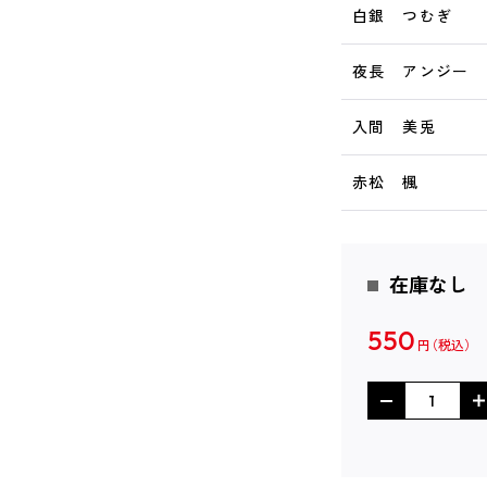
白銀 つむぎ
夜長 アンジー
入間 美兎
赤松 楓
在庫なし
550
円