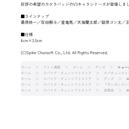
好評の希望のカケラバッジのV3キャラシリーズが登場しま
■ラインナップ
最原終一／百田解斗／星竜馬／天海蘭太郎／獄原ゴン太／
■仕様
6cm×3.5cm
(C)Spike Chunsoft Co., Ltd. All Rights Reserved.
ホーム
ファミ通販
ゲーム
グッズ
ニュー
ホーム
スパイク・チュンソフトストア
スパチュンスト
ホーム
スパイク・チュンソフトストア
グッズ
ホーム
スパイク・チュンソフトストア
『ダンガンロン
ホーム
スパイク・チュンソフトストア
全商品