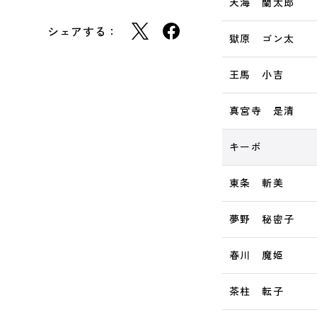
天海 蘭太郎
シェアする：
獄原 ゴン太
王馬 小吉
真宮寺 是清
キーボ
東条 斬美
夢野 秘密子
春川 魔姫
茶柱 転子