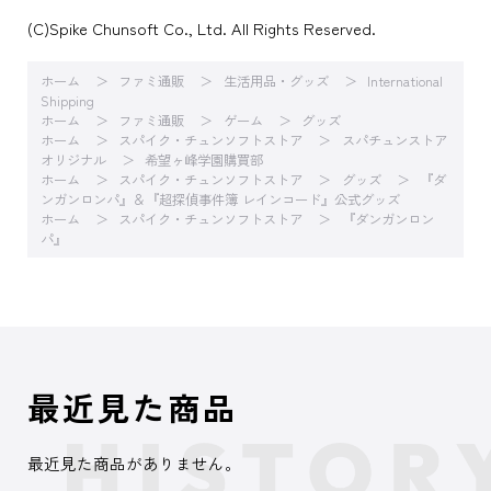
(C)Spike Chunsoft Co., Ltd. All Rights Reserved.
ホーム
ファミ通販
生活用品・グッズ
International
Shipping
ホーム
ファミ通販
ゲーム
グッズ
ホーム
スパイク・チュンソフトストア
スパチュンストア
オリジナル
希望ヶ峰学園購買部
ホーム
スパイク・チュンソフトストア
グッズ
『ダ
ンガンロンパ』＆『超探偵事件簿 レインコード』公式グッズ
ホーム
スパイク・チュンソフトストア
『ダンガンロン
パ』
最近見た商品
最近見た商品がありません。