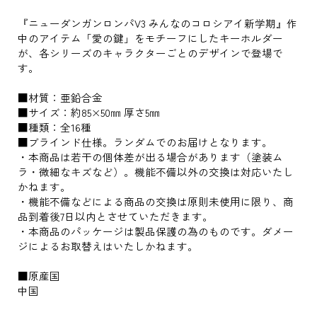
『ニューダンガンロンパV3 みんなのコロシアイ新学期』作
中のアイテム「愛の鍵」をモチーフにしたキーホルダー
が、各シリーズのキャラクターごとのデザインで登場で
す。
■材質：亜鉛合金
■サイズ：約85×50㎜ 厚さ5㎜
■種類：全16種
■ブラインド仕様。ランダムでのお届けとなります。
・本商品は若干の個体差が出る場合があります（塗装ム
ラ・微細なキズなど）。機能不備以外の交換は対応いたし
かねます。
・機能不備などによる商品の交換は原則未使用に限り、商
品到着後7日以内とさせていただきます。
・本商品のパッケージは製品保護の為のものです。ダメー
ジによるお取替えはいたしかねます。
■原産国
中国