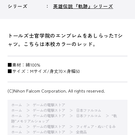
シリーズ
英雄伝説『軌跡』シリーズ
トールズ士官学院のエンブレムをあしらったTシ
ャツ。こちらは本校カラーのレッド。
■素材：綿100%
■サイズ：Mサイズ/身丈70×身幅50
(C)Nihon Falcom Corporation. All rights reserved.
ホーム
ゲームの電撃ストア
ホーム
ゲームの電撃ストア
日本ファルコム
ホーム
ゲームの電撃ストア
日本ファルコム
“軌
跡”メモリアルショップ
ホーム
ゲームの電撃ストア
フィギュア・ぬいぐるみ
ホーム
ゲームの電撃ストア
全商品