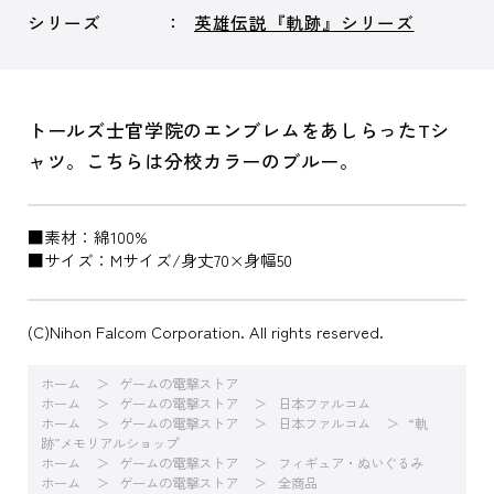
シリーズ
英雄伝説『軌跡』シリーズ
トールズ士官学院のエンブレムをあしらったTシ
ャツ。こちらは分校カラーのブルー。
■素材：綿100%
■サイズ：Mサイズ/身丈70×身幅50
(C)Nihon Falcom Corporation. All rights reserved.
ホーム
ゲームの電撃ストア
ホーム
ゲームの電撃ストア
日本ファルコム
ホーム
ゲームの電撃ストア
日本ファルコム
“軌
跡”メモリアルショップ
ホーム
ゲームの電撃ストア
フィギュア・ぬいぐるみ
ホーム
ゲームの電撃ストア
全商品