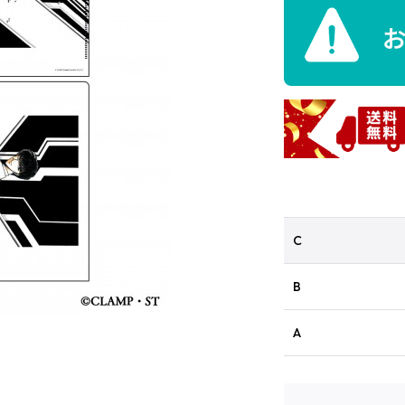
C
B
A