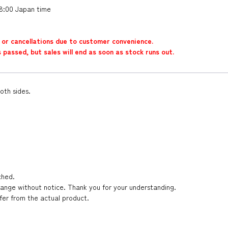
18:00 Japan time
or cancellations due to customer convenience.
assed, but sales will end as soon as stock runs out.
both sides.
ched.
hange without notice. Thank you for your understanding.
ffer from the actual product.