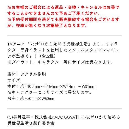
※お客様のご都合による返品・交換・キャンセルはお受け
することができませんので予めご了承ください。
※予約受付期間を過ぎても販売継続する場合もございます
が、在庫が無くなり次第終了となります。
TVアニメ『Re:ゼロから始める異世界生活』より、キャラ
クター等身イラストを使用したアクリルスタンドフィギュ
アが登場です！（全22種）
※ダイカット、キャラクター毎にサイズは異なります。
素材：アクリル樹脂
サイズ
本体：約H100mm～H154mm×W44mm～W91mm
※キャラクターによりサイズは異なります。
台座：約H50mm×W50mm
(C)長月達平・株式会社KADOKAWA刊／Re:ゼロから始める
異世界生活３製作委員会