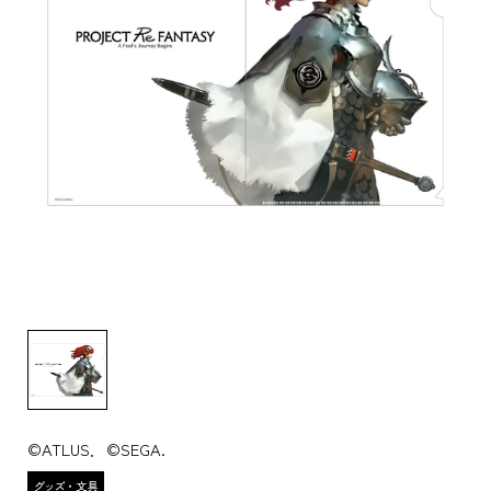
©ATLUS．©SEGA.