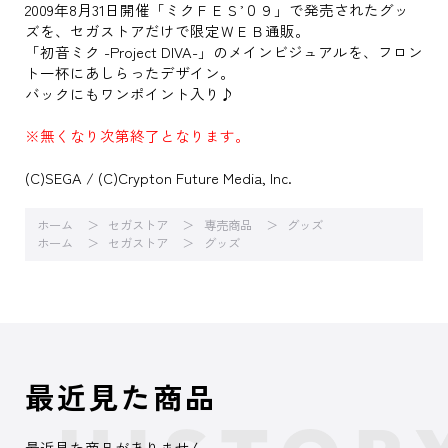
2009年8月31日開催「ミクＦＥＳ’０９」で発売されたグッ
ズを、セガストアだけで限定ＷＥＢ通販。
「初音ミク -Project DIVA-」のメインビジュアルを、フロン
ト一杯にあしらったデザイン。
バックにもワンポイント入り♪
※無くなり次第終了となります。
(C)SEGA / (C)Crypton Future Media, Inc.
ホーム
セガストア
専売商品
グッズ
ホーム
セガストア
グッズ
最近見た商品
最近見た商品がありません。