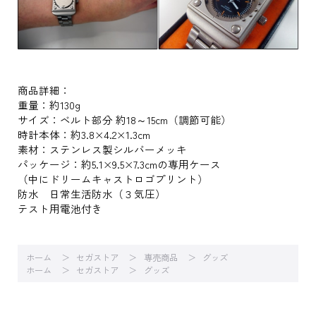
商品詳細：
重量：約130g
サイズ：ベルト部分 約18～15cm（調節可能）
時計本体：約3.8×4.2×1.3cm
素材：ステンレス製シルバーメッキ
パッケージ：約5.1×9.5×7.3cmの専用ケース
（中にドリームキャストロゴプリント）
防水 日常生活防水（３気圧）
テスト用電池付き
ホーム
セガストア
専売商品
グッズ
ホーム
セガストア
グッズ