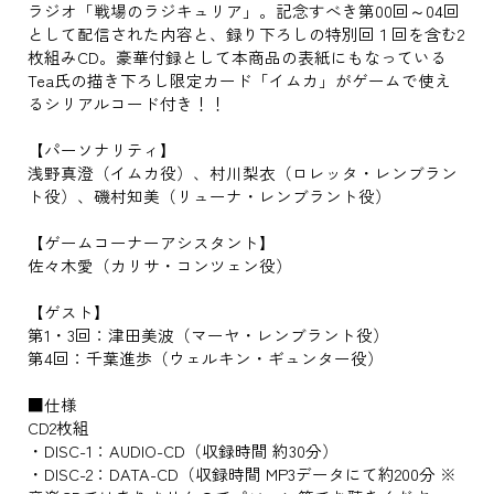
ラジオ「戦場のラジキュリア」。記念すべき第00回～04回
として配信された内容と、録り下ろしの特別回１回を含む2
枚組みCD。豪華付録として本商品の表紙にもなっている
Tea氏の描き下ろし限定カード「イムカ」がゲームで使え
るシリアルコード付き！！
【パーソナリティ】
浅野真澄（イムカ役）、村川梨衣（ロレッタ・レンブラン
ト役）、磯村知美（リューナ・レンブラント役）
【ゲームコーナーアシスタント】
佐々木愛（カリサ・コンツェン役）
【ゲスト】
第1・3回：津田美波（マーヤ・レンブラント役）
第4回：千葉進歩（ウェルキン・ギュンター役）
■仕様
CD2枚組
・DISC-1：AUDIO-CD（収録時間 約30分）
・DISC-2：DATA-CD（収録時間 MP3データにて約200分 ※