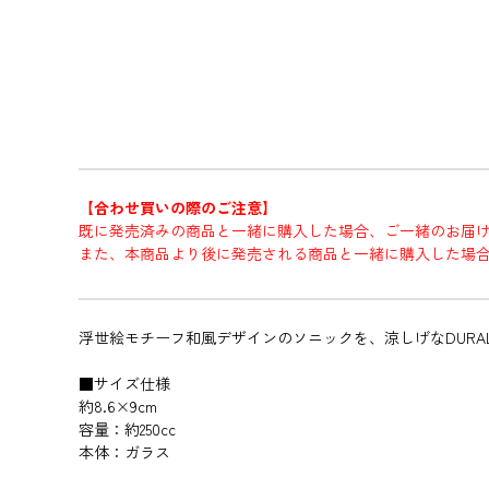
【合わせ買いの際のご注意】
既に発売済みの商品と一緒に購入した場合、ご一緒のお届
また、本商品より後に発売される商品と一緒に購入した場
浮世絵モチーフ和風デザインのソニックを、涼しげなDUR
■サイズ仕様
約8.6×9cm
容量：約250cc
本体：ガラス