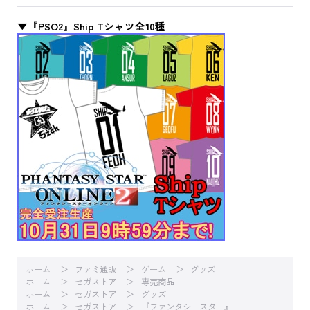
▼『PSO2』Ship Tシャツ全10種
ホーム
ファミ通販
ゲーム
グッズ
ホーム
セガストア
専売商品
ホーム
セガストア
グッズ
ホーム
セガストア
『ファンタシースター』