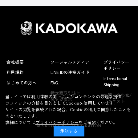
会社概要
ソーシャルメディア
プライバシー
ポリシー
利用規約
LINE IDの連携ガイド
International
はじめての方へ
FAQ
Shipping
よくあるお問い合わせ
特定商取引法に
お問い合わせ/
当サイトでは利用体験の向上およびコンテンツの最適な提供、ト
関する表示
リクエスト
ラフィックの分析を目的としてCookieを使用しています。
サイトの閲覧を継続された場合、Cookieの利用に同意したことも
のといたします。
詳細については
プライバシーポリシー
をご確認ください。
© KADOKAWA CORPORATION
承諾する