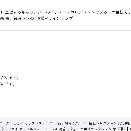
ミク』に登場するキャラクターのイラストがコレクションできるミニ色紙で
野森 雫、鏡音レンの全9種がラインナップ。
。
ございます。
ざいます。
ジェクトセカイ カラフルステージ！ feat. 初音ミク』ミニ色紙コレクション 第13
クトセカイ カラフルステージ！ feat. 初音ミク』ミニ色紙コレクション 第13弾B