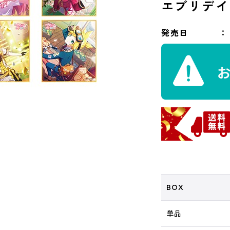
エブリデイ
発売日
BOX
単品