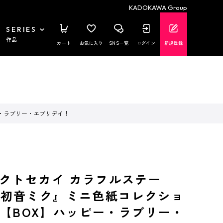
KADOKAWA Group
SERIES
作品
カート
お気に入り
SNS一覧
ログイン
新規登録
ピー・ラブリー・エブリデイ！
クトセカイ カラフルステー
t. 初音ミク』ミニ色紙コレクショ
弾B【BOX】ハッピー・ラブリー・