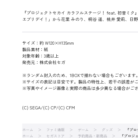
『プロジェクトセカイ カラフルステージ！ feat. 初音
エブリデイ！」から花里 みのり、桐谷 遥、桃井 愛莉、日
サイズ：約 W120×H135mm
製品素材：紙
対象年齢：3歳以上
発売元：株式会社セガ
※ランダム封入のため、1BOXで揃わない場合もございます
※サイズの表記は目安です。製品の特性上、若干の誤差が
※写真やイメージ画像と実際の商品は多少異なる場合がご
(C) SEGA/(C) CP/(C) CFM
ホーム
ファミ通販
ゲーム
グッズ
『プロ
ホーム
セガストア
予約商品・新商品
『プロジェ