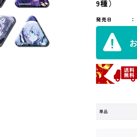
9種）
発売日
単品