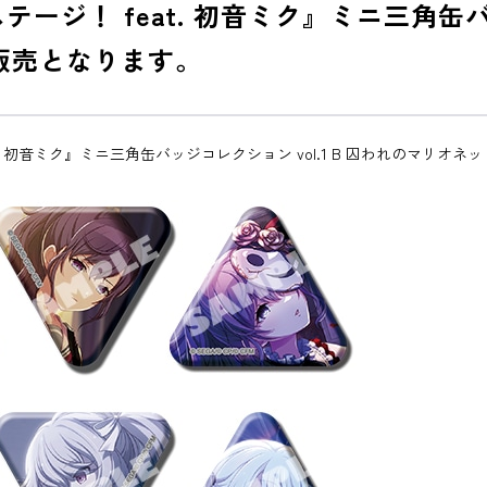
ジ！ feat. 初音ミク』ミニ三角缶バッジ
販売となります。
 初音ミク』ミニ三角缶バッジコレクション vol.1 B 囚われのマリオネ