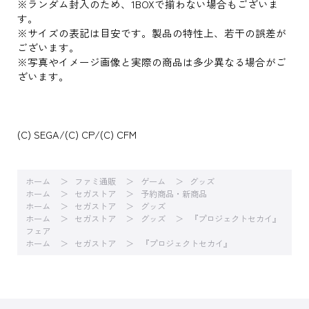
※ランダム封入のため、1BOXで揃わない場合もございま
す。
※サイズの表記は目安です。製品の特性上、若干の誤差が
ございます。
※写真やイメージ画像と実際の商品は多少異なる場合がご
ざいます。
(C) SEGA/(C) CP/(C) CFM
ホーム
ファミ通販
ゲーム
グッズ
ホーム
セガストア
予約商品・新商品
ホーム
セガストア
グッズ
ホーム
セガストア
グッズ
『プロジェクトセカイ』
フェア
ホーム
セガストア
『プロジェクトセカイ』