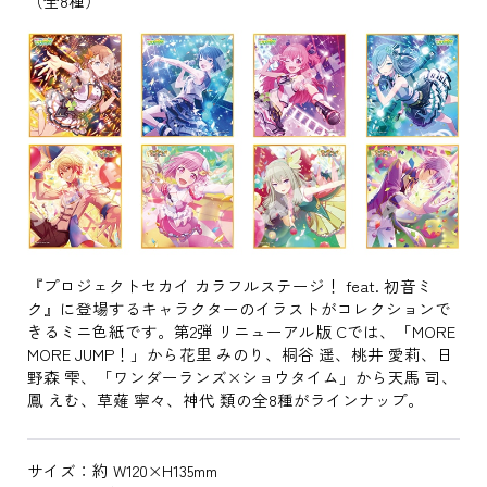
（全8種）
『プロジェクトセカイ カラフルステージ！ feat. 初音ミ
ク』に登場するキャラクターのイラストがコレクションで
きるミニ色紙です。第2弾 リニューアル版 Cでは、「MORE
MORE JUMP！」から花里 みのり、桐谷 遥、桃井 愛莉、日
野森 雫、「ワンダーランズ×ショウタイム」から天馬 司、
鳳 えむ、草薙 寧々、神代 類の全8種がラインナップ。
サイズ：約 W120×H135mm