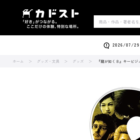
2026/0
ホーム
グッズ・文具
グッズ
『龍が如く８』キービジ