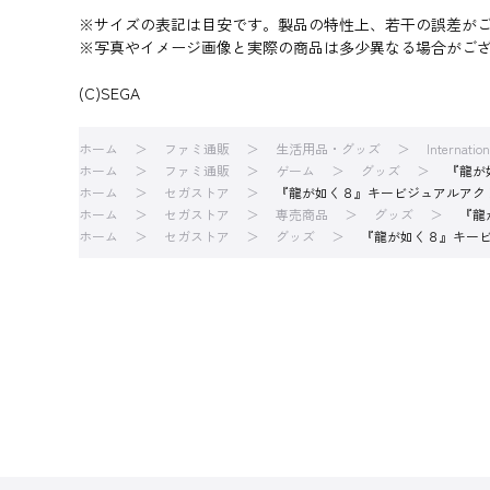
※サイズの表記は目安です。製品の特性上、若干の誤差が
※写真やイメージ画像と実際の商品は多少異なる場合がご
(C)SEGA
ホーム
ファミ通販
生活用品・グッズ
Internatio
ホーム
ファミ通販
ゲーム
グッズ
『龍が
ホーム
セガストア
『龍が如く８』キービジュアルアク
ホーム
セガストア
専売商品
グッズ
『龍
ホーム
セガストア
グッズ
『龍が如く８』キー