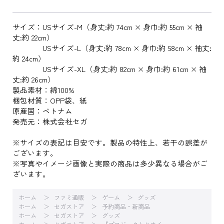
サイズ：USサイズ-M（身丈:約 74cm × 身巾:約 55cm × 袖
丈:約 22cm）
USサイズ-L（身丈:約 78cm × 身巾:約 58cm × 袖丈:
約 24cm）
USサイズ-XL（身丈:約 82cm × 身巾:約 61cm × 袖
丈:約 26cm）
製品素材：綿100%
梱包材質：OPP袋、紙
原産国：ベトナム
発売元：株式会社セガ
※サイズの表記は目安です。製品の特性上、若干の誤差が
ございます。
※写真やイメージ画像と実際の商品は多少異なる場合がご
ざいます。
ホーム
ファミ通販
ゲーム
グッズ
ホーム
セガストア
予約商品・新商品
ホーム
セガストア
グッズ