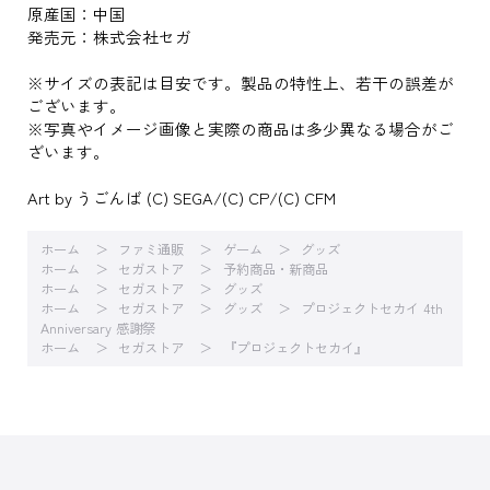
原産国：中国
発売元：株式会社セガ
※サイズの表記は目安です。製品の特性上、若干の誤差が
ございます。
※写真やイメージ画像と実際の商品は多少異なる場合がご
ざいます。
Art by うごんば (C) SEGA/(C) CP/(C) CFM
ホーム
ファミ通販
ゲーム
グッズ
ホーム
セガストア
予約商品・新商品
ホーム
セガストア
グッズ
ホーム
セガストア
グッズ
プロジェクトセカイ 4th
Anniversary 感謝祭
ホーム
セガストア
『プロジェクトセカイ』