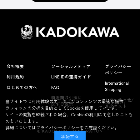
会社概要
ソーシャルメディア
プライバシー
ポリシー
利用規約
LINE IDの連携ガイド
International
はじめての方へ
FAQ
Shipping
よくあるお問い合わせ
特定商取引法に
お問い合わせ/
当サイトでは利用体験の向上およびコンテンツの最適な提供、ト
関する表示
リクエスト
ラフィックの分析を目的としてCookieを使用しています。
サイトの閲覧を継続された場合、Cookieの利用に同意したことも
のといたします。
詳細については
プライバシーポリシー
をご確認ください。
© KADOKAWA CORPORATION
承諾する