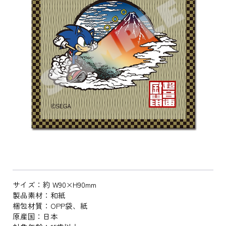
サイズ：約 W90×H90mm
製品素材：和紙
梱包材質：OPP袋、紙
原産国：日本