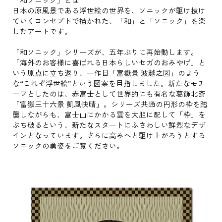
日本の原風景である浮世絵の世界を、ソニックが駆け抜け
ていくコンセプトで描かれた、「和」と「ソニック」を楽
しむアートです。
「和ソニック」シリーズが、五年ぶりに再始動します。
「海外のお客様に喜ばれる日本らしいセガのおみやげ」と
いう原点に立ち返り、一作目「富嶽景 波越之図」のよう
な“これぞ浮世絵”という図案を目指しました。新たなモチ
ーフとしたのは、赤富士として世界的にも有名な葛飾北斎
「富嶽三十六景 凱風快晴」。シリーズ共通の円形の枠を踏
襲しながらも、富士山にかかる雲を大胆に配して「枠」を
ぶち破るという、新たなスタートにふさわしい鮮烈なデザ
インとなっています。さらに高みへと駆け上がろうとする
ソニックの勇姿をご覧ください。