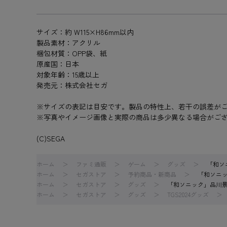
サイズ：約 W115×H86mm以内
製品素材：アクリル
梱包材質：OPP袋、紙
原産国：日本
対象年齢：15歳以上
発売元：株式会社セガ
※サイズの表記は目安です。製品の特性上、若干の誤差が
※写真やイメージ画像と実際の商品は多少異なる場合がご
(C)SEGA
ホーム
ファミ通販
ゲーム
グッズ
「和ソ
ホーム
セガストア
予約商品・新商品
「和ソニッ
ホーム
セガストア
グッズ
「和ソニック」品川景
ホーム
セガストア
グッズ
TGS2024グッズ