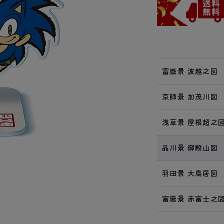
富嶽景 波越之図
京師景 加茂川図
浅草景 屋根超之
品川景 御殿山図
羽田景 大鳥居図
富嶽景 赤富士之