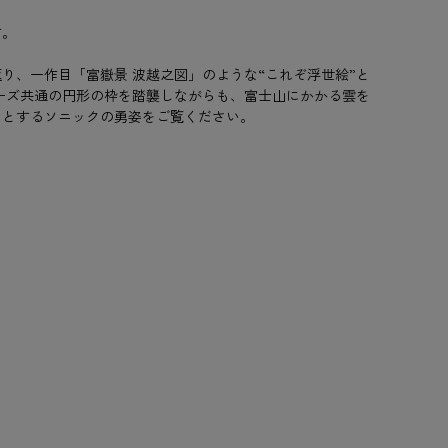
す。
、一作目「富嶽景 波越之図」のような“これぞ浮世絵”と
ーズ共通の円形の枠を踏襲しながらも、富士山にかかる雲を
うとするソニックの勇姿をご覧ください。