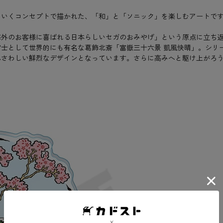
ていくコンセプトで描かれた、「和」と「ソニック」を楽しむアートで
外のお客様に喜ばれる日本らしいセガのおみやげ」という原点に立ち返り
士として世界的にも有名な葛飾北斎「富嶽三十六景 凱風快晴」。シリ
ふさわしい鮮烈なデザインとなっています。さらに高みへと駆け上がろ