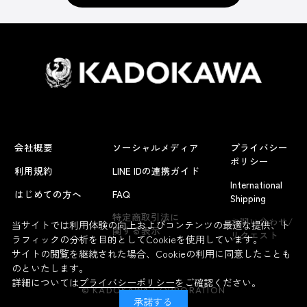
会社概要
ソーシャルメディア
プライバシー
ポリシー
利用規約
LINE IDの連携ガイド
International
はじめての方へ
FAQ
Shipping
よくあるお問い合わせ
特定商取引法に
お問い合わせ/
当サイトでは利用体験の向上およびコンテンツの最適な提供、ト
関する表示
リクエスト
ラフィックの分析を目的としてCookieを使用しています。
サイトの閲覧を継続された場合、Cookieの利用に同意したことも
のといたします。
詳細については
プライバシーポリシー
をご確認ください。
© KADOKAWA CORPORATION
承諾する