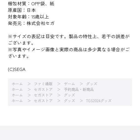
梱包材質：OPP袋、紙
原産国：日本
対象年齢：15歳以上
発売元：株式会社セガ
※サイズの表記は目安です。製品の特性上、若干の誤差が
ございます。
※写真やイメージ画像と実際の商品は多少異なる場合がご
ざいます。
(C)SEGA
ホーム
ファミ通販
ゲーム
グッズ
ホーム
セガストア
予約商品・新商品
ホーム
セガストア
グッズ
ホーム
セガストア
グッズ
TGS2024グッズ