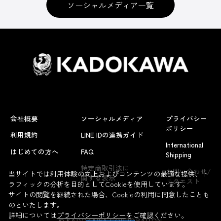
ソーシャルメディア一覧
会社概要
ソーシャルメディア
プライバシー
ポリシー
利用規約
LINE IDの連携ガイド
International
はじめての方へ
FAQ
Shipping
よくあるお問い合わせ
特定商取引法に
お問い合わせ/
当サイトでは利用体験の向上およびコンテンツの最適な提供、ト
関する表示
リクエスト
ラフィックの分析を目的としてCookieを使用しています。
サイトの閲覧を継続された場合、Cookieの利用に同意したことも
のといたします。
詳細については
プライバシーポリシー
をご確認ください。
© KADOKAWA CORPORATION