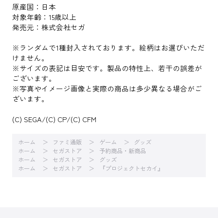
原産国：日本
対象年齢：15歳以上
発売元：株式会社セガ
※ランダムで1種封入されております。絵柄はお選びいただ
けません。
※サイズの表記は目安です。製品の特性上、若干の誤差が
ございます。
※写真やイメージ画像と実際の商品は多少異なる場合がご
ざいます。
(C) SEGA/(C) CP/(C) CFM
ホーム
ファミ通販
ゲーム
グッズ
ホーム
セガストア
予約商品・新商品
ホーム
セガストア
グッズ
ホーム
セガストア
『プロジェクトセカイ』