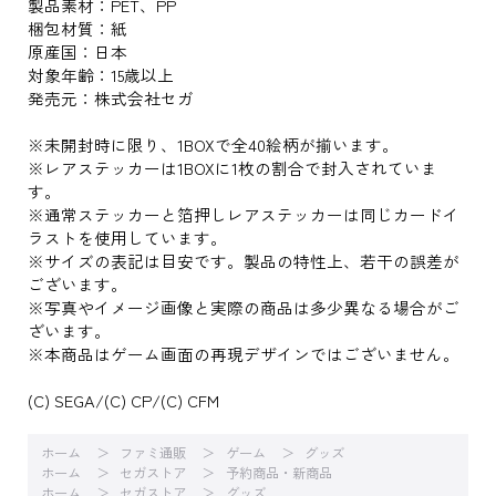
製品素材：PET、PP
梱包材質：紙
原産国：日本
対象年齢：15歳以上
発売元：株式会社セガ
※未開封時に限り、1BOXで全40絵柄が揃います。
※レアステッカーは1BOXに1枚の割合で封入されていま
す。
※通常ステッカーと箔押しレアステッカーは同じカードイ
ラストを使用しています。
※サイズの表記は目安です。製品の特性上、若干の誤差が
ございます。
※写真やイメージ画像と実際の商品は多少異なる場合がご
ざいます。
※本商品はゲーム画面の再現デザインではございません。
(C) SEGA/(C) CP/(C) CFM
ホーム
ファミ通販
ゲーム
グッズ
ホーム
セガストア
予約商品・新商品
ホーム
セガストア
グッズ