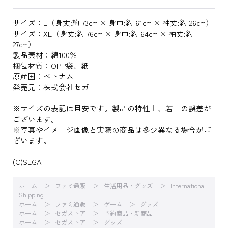
サイズ：L（身丈:約 73cm × 身巾:約 61cm × 袖丈:約 26cm）
サイズ：XL（身丈:約 76cm × 身巾:約 64cm × 袖丈:約
27cm）
製品素材：綿100％
梱包材質：OPP袋、紙
原産国：ベトナム
発売元：株式会社セガ
※サイズの表記は目安です。製品の特性上、若干の誤差が
ございます。
※写真やイメージ画像と実際の商品は多少異なる場合がご
ざいます。
(C)SEGA
ホーム
ファミ通販
生活用品・グッズ
International
Shipping
ホーム
ファミ通販
ゲーム
グッズ
ホーム
セガストア
予約商品・新商品
ホーム
セガストア
グッズ