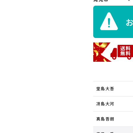
堂島大吾
冴島大河
真島吾朗