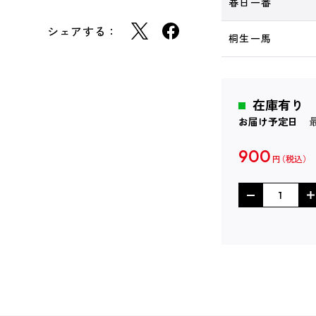
春日一番
シェアする：
桐生一馬
在庫有り
お届け予定日
900
円