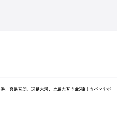
番、真島吾朗、冴島大河、堂島大吾の全5種！カバンやポー