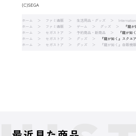
(C)SEGA
ホーム
ファミ通販
生活用品・グッズ
Internatio
ホーム
ファミ通販
ゲーム
グッズ
『龍が
ホーム
セガストア
予約商品・新商品
『龍が如
ホーム
セガストア
グッズ
『龍が如く』スクエ
ホーム
セガストア
グッズ
『龍が如く』自販機販
最近見た商品