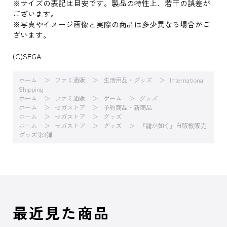
※サイズの表記は目安です。製品の特性上、若干の誤差が
ございます。
※写真やイメージ画像と実際の商品は多少異なる場合がご
ざいます。
(C)SEGA
ホーム
ファミ通販
生活用品・グッズ
International
Shipping
ホーム
ファミ通販
ゲーム
グッズ
ホーム
セガストア
予約商品・新商品
ホーム
セガストア
グッズ
ホーム
セガストア
グッズ
『龍が如く』自販機販売
グッズ第3弾
最近見た商品