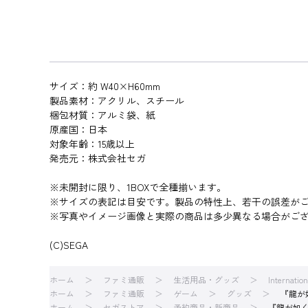
サイズ：約 W40×H60mm
製品素材：アクリル、スチール
梱包材質：アルミ袋、紙
原産国：日本
対象年齢：15歳以上
発売元：株式会社セガ
※未開封に限り、1BOXで全種揃います。
※サイズの表記は目安です。製品の特性上、若干の誤差が
※写真やイメージ画像と実際の商品は多少異なる場合がご
(C)SEGA
ホーム
ファミ通販
生活用品・グッズ
Internatio
ホーム
ファミ通販
ゲーム
グッズ
『龍が
ホーム
セガストア
予約商品・新商品
『龍が如く