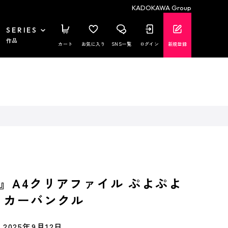
KADOKAWA Group
SERIES
作品
カート
お気に入り
SNS一覧
ログイン
新規登録
』A4クリアファイル ぷよぷよ
 カーバンクル
2025年9月12日