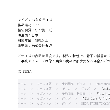
サイズ：A4対応サイズ
製品素材：PP
梱包材質：OPP袋、紙
原産国：日本
対象年齢：15歳以上
発売元：株式会社セガ
※サイズの表記は目安です。製品の特性上、若干の誤差が
※写真やイメージ画像と実際の商品は多少異なる場合がご
(C)SEGA
ホーム
ファミ通販
生活用品・グッズ
Internatio
ホーム
ファミ通販
ゲーム
グッズ
『ぷよ
ホーム
セガストア
予約商品・新商品
『ぷよぷよ
ホーム
セガストア
グッズ
『ぷよぷよ』A4クリ
ホーム
セガストア
グッズ
SEGA STORE TOKY