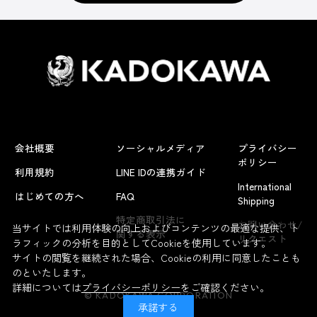
会社概要
ソーシャルメディア
プライバシー
ポリシー
利用規約
LINE IDの連携ガイド
International
はじめての方へ
FAQ
Shipping
よくあるお問い合わせ
特定商取引法に
お問い合わせ/
当サイトでは利用体験の向上およびコンテンツの最適な提供、ト
関する表示
リクエスト
ラフィックの分析を目的としてCookieを使用しています。
サイトの閲覧を継続された場合、Cookieの利用に同意したことも
のといたします。
詳細については
プライバシーポリシー
をご確認ください。
© KADOKAWA CORPORATION
承諾する