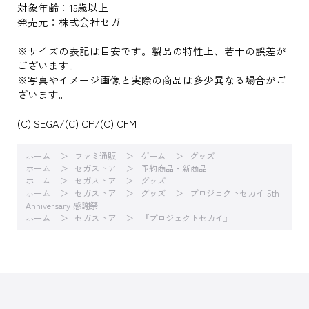
対象年齢：15歳以上
発売元：株式会社セガ
※サイズの表記は目安です。製品の特性上、若干の誤差が
ございます。
※写真やイメージ画像と実際の商品は多少異なる場合がご
ざいます。
(C) SEGA/(C) CP/(C) CFM
ホーム
ファミ通販
ゲーム
グッズ
ホーム
セガストア
予約商品・新商品
ホーム
セガストア
グッズ
ホーム
セガストア
グッズ
プロジェクトセカイ 5th
Anniversary 感謝祭
ホーム
セガストア
『プロジェクトセカイ』