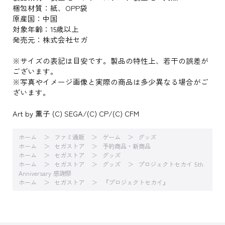
梱包材質：紙、OPP袋
原産国：中国
対象年齢：15歳以上
発売元：株式会社セガ
※サイズの表記は目安です。製品の特性上、若干の誤差が
ございます。
※写真やイメージ画像と実際の商品は多少異なる場合がご
ざいます。
Art by 薫子 (C) SEGA/(C) CP/(C) CFM
ホーム
ファミ通販
ゲーム
グッズ
ホーム
セガストア
予約商品・新商品
ホーム
セガストア
グッズ
ホーム
セガストア
グッズ
プロジェクトセカイ 5th
Anniversary 感謝祭
ホーム
セガストア
『プロジェクトセカイ』