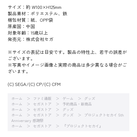
サイズ：約 W100×H125mm
製品素材：ポリエステル、鉄
梱包材質：紙、OPP袋
原産国：中国
対象年齢：15歳以上
発売元：株式会社セガ
※サイズの表記は目安です。製品の特性上、若干の誤差が
ございます。
※写真やイメージ画像と実際の商品は多少異なる場合がご
ざいます。
(C) SEGA/(C) CP/(C) CFM
ホーム
ファミ通販
ゲーム
グッズ
ホーム
セガストア
予約商品・新商品
ホーム
セガストア
グッズ
ホーム
セガストア
グッズ
プロジェクトセカイ 5th
Anniversary 感謝祭
ホーム
セガストア
『プロジェクトセカイ』