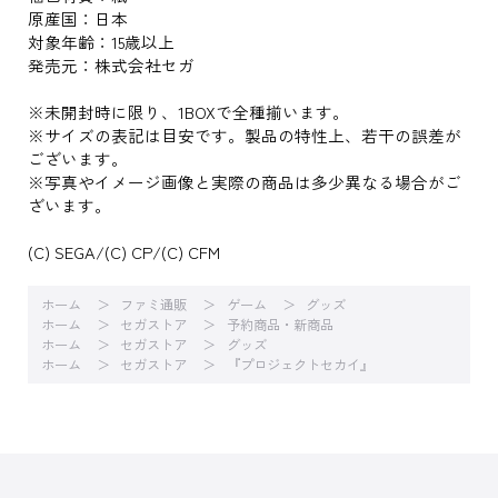
原産国：日本
対象年齢：15歳以上
発売元：株式会社セガ
※未開封時に限り、1BOXで全種揃います。
※サイズの表記は目安です。製品の特性上、若干の誤差が
ございます。
※写真やイメージ画像と実際の商品は多少異なる場合がご
ざいます。
(C) SEGA/(C) CP/(C) CFM
ホーム
ファミ通販
ゲーム
グッズ
ホーム
セガストア
予約商品・新商品
ホーム
セガストア
グッズ
ホーム
セガストア
『プロジェクトセカイ』