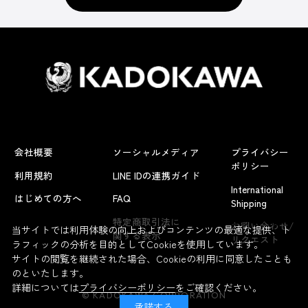
会社概要
ソーシャルメディア
プライバシー
ポリシー
利用規約
LINE IDの連携ガイド
International
はじめての方へ
FAQ
Shipping
よくあるお問い合わせ
特定商取引法に
お問い合わせ/
当サイトでは利用体験の向上およびコンテンツの最適な提供、ト
関する表示
リクエスト
ラフィックの分析を目的としてCookieを使用しています。
サイトの閲覧を継続された場合、Cookieの利用に同意したことも
のといたします。
詳細については
プライバシーポリシー
をご確認ください。
© KADOKAWA CORPORATION
承諾する