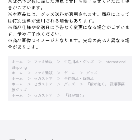
※販売予定数に達した時点で受付を終了させていただく場
合がございます。
※本商品には、グッズ送料が適用されます。商品によって
は特別送料が適用される場合もあります。
※商品仕様や発送日は予告なく変更になる場合がございま
す。予めご了承ください。
※商品画像はイメージとなります。実際の商品と異なる場
合があります。
ホーム
ファミ通販
生活用品・グッズ
International
Shipping
ホーム
ファミ通販
ゲーム
グッズ
ホーム
セガストア
予約商品・新商品
ホーム
セガストア
グッズ
『龍が如く』 冠婚葬祭
展グッズ
ホーム
セガストア
『龍が如く』