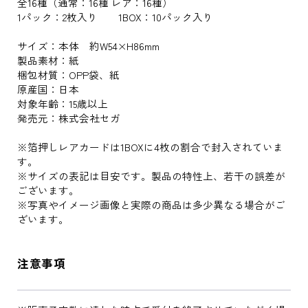
全16種（通常：16種 レア：16種）
1パック：2枚入り 1BOX：10パック入り
サイズ：本体 約W54×H86mm
製品素材：紙
梱包材質：OPP袋、紙
原産国：日本
対象年齢：15歳以上
発売元：株式会社セガ
※箔押しレアカードは1BOXに4枚の割合で封入されていま
す。
※サイズの表記は目安です。製品の特性上、若干の誤差が
ございます。
※写真やイメージ画像と実際の商品は多少異なる場合がご
ざいます。
注意事項