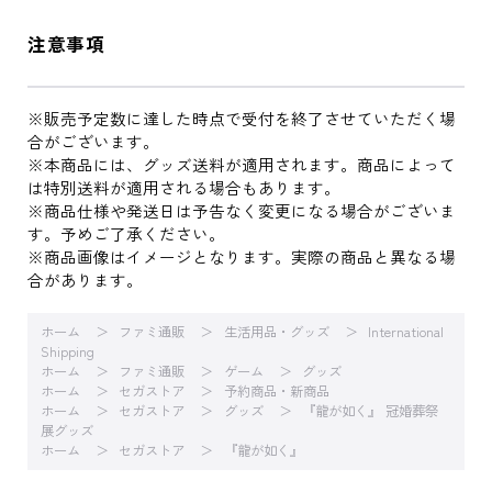
注意事項
※販売予定数に達した時点で受付を終了させていただく場
合がございます。
※本商品には、グッズ送料が適用されます。商品によって
は特別送料が適用される場合もあります。
※商品仕様や発送日は予告なく変更になる場合がございま
す。予めご了承ください。
※商品画像はイメージとなります。実際の商品と異なる場
合があります。
ホーム
ファミ通販
生活用品・グッズ
International
Shipping
ホーム
ファミ通販
ゲーム
グッズ
ホーム
セガストア
予約商品・新商品
ホーム
セガストア
グッズ
『龍が如く』 冠婚葬祭
展グッズ
ホーム
セガストア
『龍が如く』