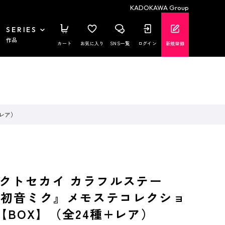
KADOKAWA Group
SERIES
作品
カート
お気に入り
SNS一覧
ログイン
新規登録
+レア）
クトセカイ カラフルステー
t. 初音ミク』メモステコレクショ
9 C【BOX】（全24種+レア）