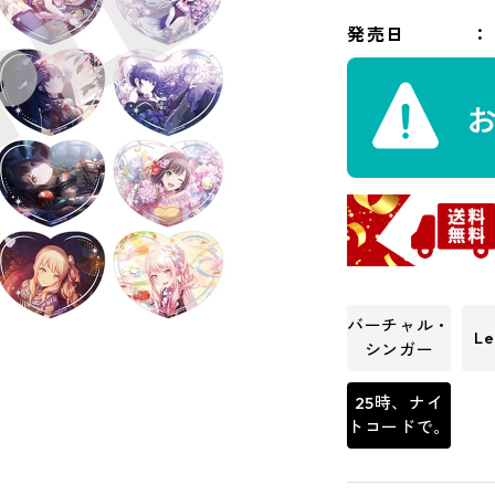
発売日
バーチャル・
Le
シンガー
25時、ナイ
トコードで。