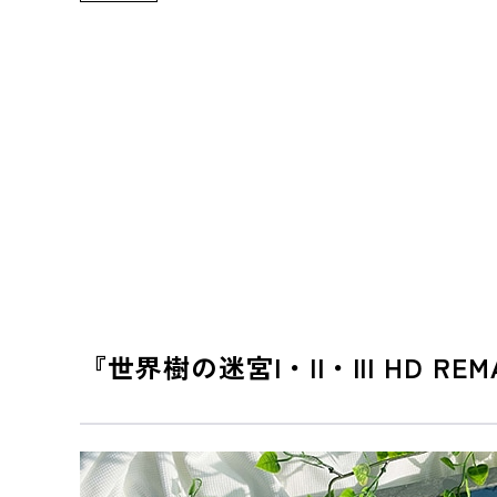
『世界樹の迷宮I・II・III HD