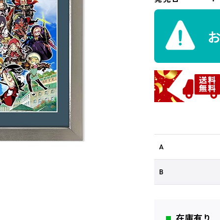
A
B
在庫有り