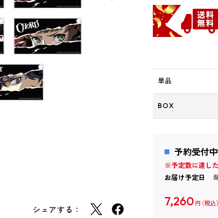
単品
BOX
予約受付中
※予定数に達し
お届け予定日
7,260
円
シェアする：