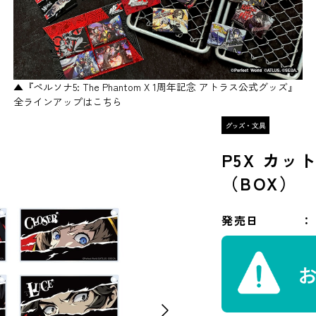
▲『ペルソナ5: The Phantom X 1周年記念 アトラス公式グッズ』
全ラインアップはこちら
P5X カ
（BOX）
発売日