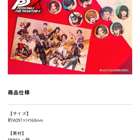
商品仕様
【サイズ】
約W297×H168mm
【素材】
PMMA・鉄